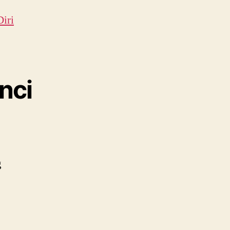
iri
nci