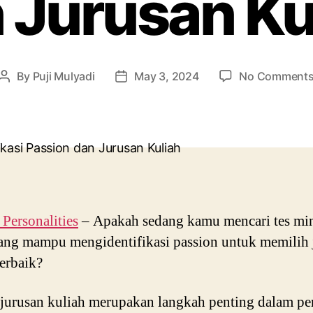
 Jurusan Ku
By
Puji Mulyadi
May 3, 2024
No Comment
Post
Post
author
date
ersonalities
– Apakah sedang kamu mencari tes mi
ang mampu mengidentifikasi passion untuk memilih 
terbaik?
 jurusan kuliah merupakan langkah penting dalam pe