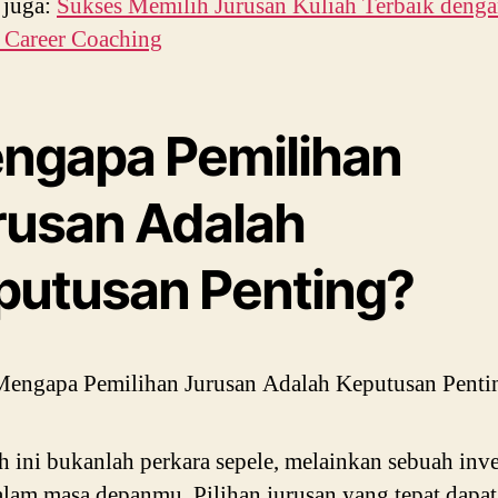
i juga:
Sukses Memilih Jurusan Kuliah Terbaik deng
Career Coaching
ngapa Pemilihan
rusan Adalah
putusan Penting?
 ini bukanlah perkara sepele, melainkan sebuah inve
alam masa depanmu. Pilihan jurusan yang tepat dapat