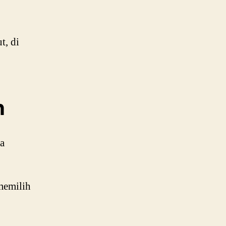
t, di
n
a
memilih