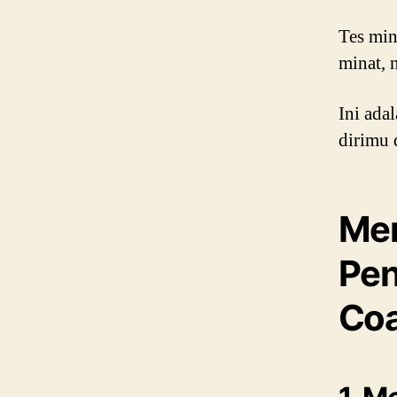
Tes min
minat, 
Ini ada
dirimu 
Men
Pen
Coa