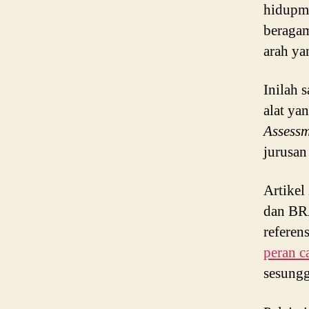
hidupm
beragam
arah ya
Inilah 
alat yan
Assess
jurusan
Artikel
dan BR
referen
peran c
sesung