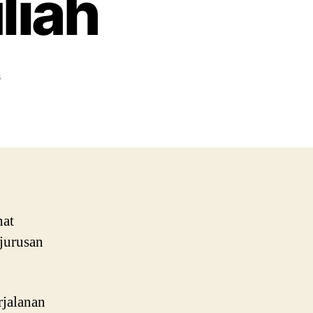
liah
on
s
Tes
Minat
Bakat
Mengidentifikasi
Passion
dan
Jurusan
Kuliah
nat
jurusan
rjalanan