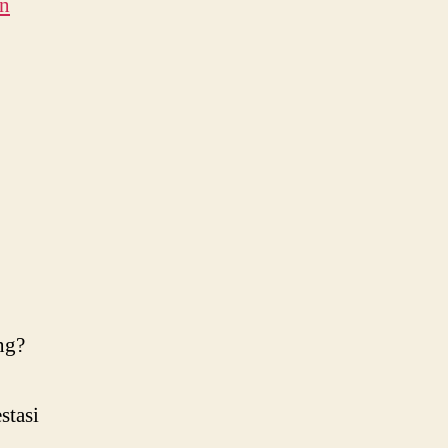
an
stasi