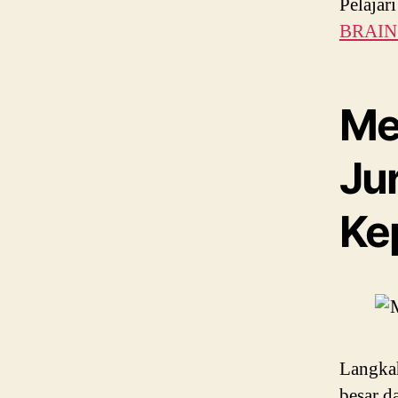
Pelajar
BRAIN 
Me
Ju
Ke
Langkah
besar d