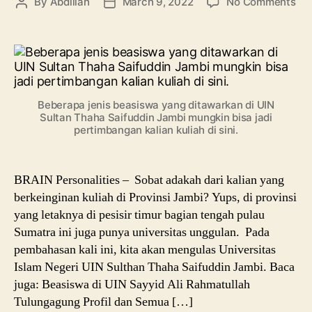
on
By
Abdillah
March 9, 2022
No Comments
Post
Post
Pro
author
date
da
Inf
Jur
UI
Sul
Beberapa jenis beasiswa yang ditawarkan di UIN
Th
Sultan Thaha Saifuddin Jambi mungkin bisa jadi
Sai
pertimbangan kalian kuliah di sini.
BRAIN Personalities – Sobat adakah dari kalian yang
berkeinginan kuliah di Provinsi Jambi? Yups, di provinsi
yang letaknya di pesisir timur bagian tengah pulau
Sumatra ini juga punya universitas unggulan. Pada
pembahasan kali ini, kita akan mengulas Universitas
Islam Negeri UIN Sulthan Thaha Saifuddin Jambi. Baca
juga: Beasiswa di UIN Sayyid Ali Rahmatullah
Tulungagung Profil dan Semua […]