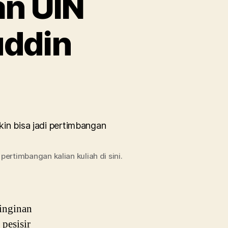
an UIN
uddin
on
rofil
dan
Info
Jurusan
UIN
ertimbangan kalian kuliah di sini.
Sulthan
Thaha
Saifuddin
inginan
 pesisir