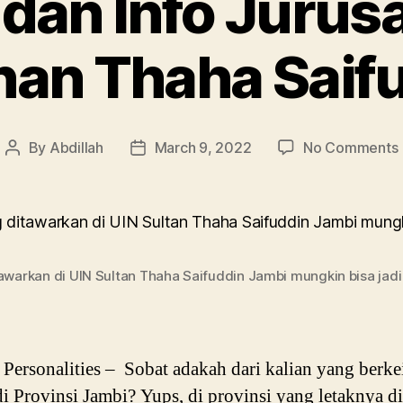
l dan Info Jurus
han Thaha Saif
By
Abdillah
March 9, 2022
No Comments
Post
Post
P
author
date
warkan di UIN Sultan Thaha Saifuddin Jambi mungkin bisa jadi p
ersonalities – Sobat adakah dari kalian yang berke
di Provinsi Jambi? Yups, di provinsi yang letaknya di