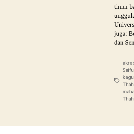
timur b
unggula
Univers
juga: B
dan Se
akred
Saif
kegu
Tags
Thah
maha
Thah