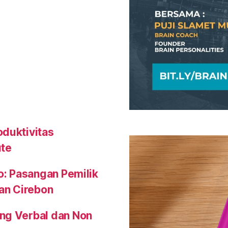
oduktivitas
ute
o: Pasangan Pemilik
an Cirebon
ng Verbal dan Non