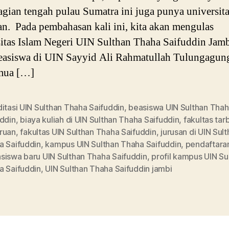
agian tengah pulau Sumatra ini juga punya universit
n. Pada pembahasan kali ini, kita akan mengulas
itas Islam Negeri UIN Sulthan Thaha Saifuddin Jamb
easiswa di UIN Sayyid Ali Rahmatullah Tulungagung
mua […]
itasi UIN Sulthan Thaha Saifuddin
,
beasiswa UIN Sulthan Tha
uddin
,
biaya kuliah di UIN Sulthan Thaha Saifuddin
,
fakultas tar
ruan
,
fakultas UIN Sulthan Thaha Saifuddin
,
jurusan di UIN Sul
a Saifuddin
,
kampus UIN Sulthan Thaha Saifuddin
,
pendaftara
siswa baru UIN Sulthan Thaha Saifuddin
,
profil kampus UIN Su
a Saifuddin
,
UIN Sulthan Thaha Saifuddin jambi