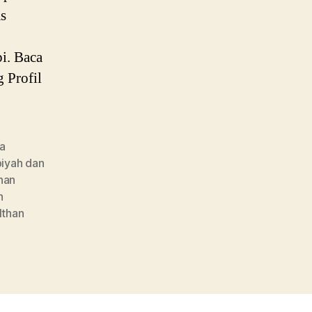
as
i. Baca
 Profil
ha
biyah dan
than
n
lthan