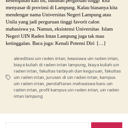
kesempatan kali ini, bahasan perguruan tinggi kita
menyasar di provinsi di Lampung. Kalau biasanya kita
mendengar nama Universitas Negeri Lampung atau
Unila yang jadi perguruan tinggi favorit calon
mahasiswa ya. Namun, eksistensi Universitas Islam
Negeri UIN Raden Intan Lampung juga tak mau
ketinggalan. Baca juga: Kenali Potensi Diri […]
akreditasi uin raden intan
,
beasiswa uin raden intan
,
biaya kuliah di raden intan lampung
,
biaya kuliah uin
raden intan
,
fakultas tarbiyah dan keguruan
,
fakultas
uin raden intan
,
jurusan di uin raden intan
,
kampus
Tags
uin raden intan
,
pendaftaran mahasiswa baru uin
raden intan
,
profil kampus uin raden intan
,
uin raden
intan lampung
Search