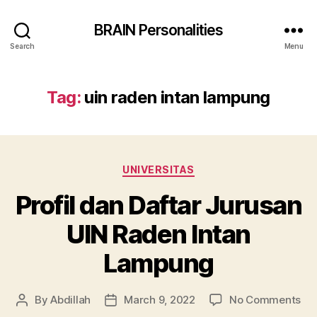
BRAIN Personalities
Search
Menu
Tag:
uin raden intan lampung
Categories
UNIVERSITAS
Profil dan Daftar Jurusan
UIN Raden Intan
Lampung
on
By
Abdillah
March 9, 2022
No Comments
Post
Post
Pro
author
date