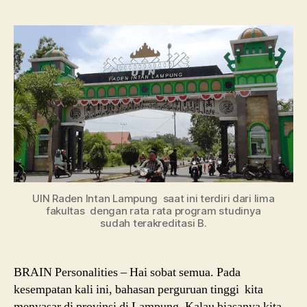
da
Daf
Ju
UI
Ra
Int
La
UIN Raden Intan Lampung saat ini terdiri dari lima
fakultas dengan rata rata program studinya
sudah terakreditasi B.
BRAIN Personalities – Hai sobat semua. Pada
kesempatan kali ini, bahasan perguruan tinggi kita
menyasar di provinsi di Lampung. Kalau biasanya kita