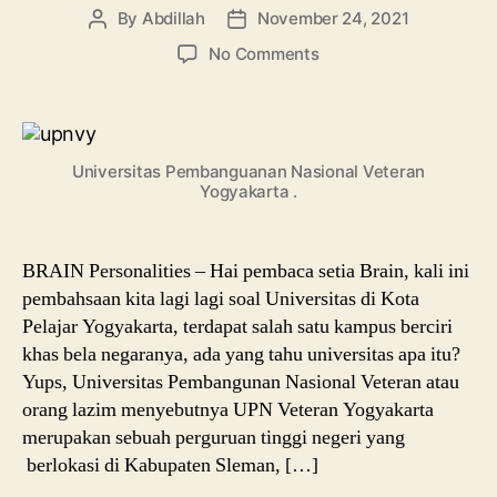
By
Abdillah
November 24, 2021
Post
Post
author
date
on
No Comments
UPN
Veteran
Yogyakarta,
Info
Universitas Pembanguanan Nasional Veteran
Lengkap
Yogyakarta .
Jurusan
Sampai
Beasiswanya
BRAIN Personalities – Hai pembaca setia Brain, kali ini
pembahsaan kita lagi lagi soal Universitas di Kota
Pelajar Yogyakarta, terdapat salah satu kampus berciri
khas bela negaranya, ada yang tahu universitas apa itu?
Yups, Universitas Pembangunan Nasional Veteran atau
orang lazim menyebutnya UPN Veteran Yogyakarta
merupakan sebuah perguruan tinggi negeri yang
berlokasi di Kabupaten Sleman, […]