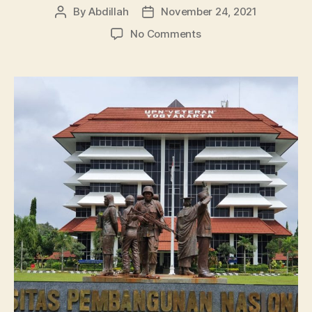
By
Abdillah
November 24, 2021
Post
Post
author
date
on
No Comments
UPN
Veteran
Yogyakarta,
Info
Lengkap
Jurusan
Sampai
Beasiswanya