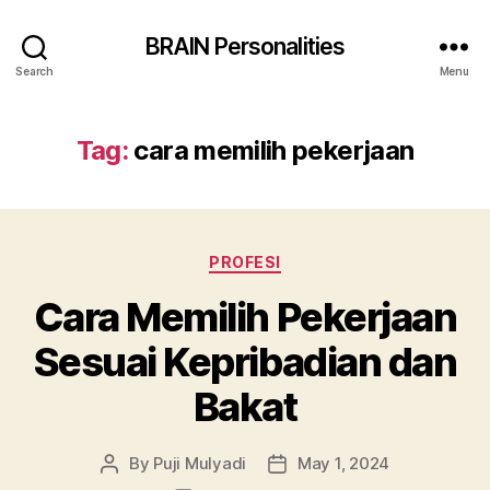
BRAIN Personalities
Search
Menu
Tag:
cara memilih pekerjaan
Categories
PROFESI
Cara Memilih Pekerjaan
Sesuai Kepribadian dan
Bakat
By
Puji Mulyadi
May 1, 2024
Post
Post
author
date