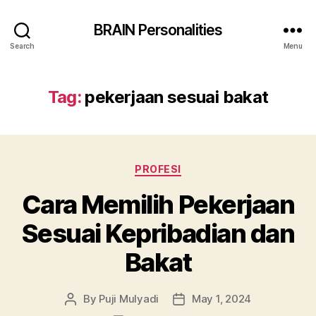
BRAIN Personalities
Search
Menu
Tag:
pekerjaan sesuai bakat
Categories
PROFESI
Cara Memilih Pekerjaan
Sesuai Kepribadian dan
Bakat
By
Puji Mulyadi
May 1, 2024
Post
Post
author
date