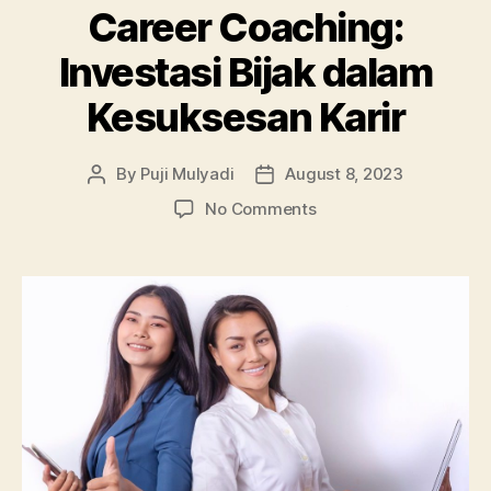
Career Coaching:
Investasi Bijak dalam
Kesuksesan Karir
By
Puji Mulyadi
August 8, 2023
Post
Post
author
date
on
No Comments
Career
Coaching:
Investasi
Bijak
dalam
Kesuksesan
Karir