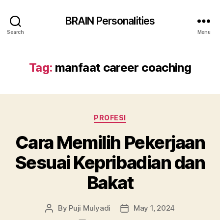
BRAIN Personalities
Search
Menu
Tag:
manfaat career coaching
Categories
PROFESI
Cara Memilih Pekerjaan
Sesuai Kepribadian dan
Bakat
By
Puji Mulyadi
May 1, 2024
Post
Post
author
date