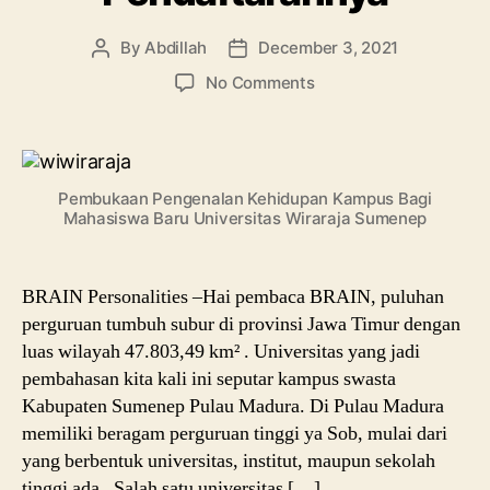
By
Abdillah
December 3, 2021
Post
Post
author
date
on
No Comments
Mengenal
Universitas
Wiraraja
Madura,
Pembukaan Pengenalan Kehidupan Kampus Bagi
Ini
Mahasiswa Baru Universitas Wiraraja Sumenep
Daftar
Studi
dan
BRAIN Personalities –Hai pembaca BRAIN, puluhan
Pendaftarannya
perguruan tumbuh subur di provinsi Jawa Timur dengan
luas wilayah 47.803,49 km² . Universitas yang jadi
pembahasan kita kali ini seputar kampus swasta
Kabupaten Sumenep Pulau Madura. Di Pulau Madura
memiliki beragam perguruan tinggi ya Sob, mulai dari
yang berbentuk universitas, institut, maupun sekolah
tinggi ada. Salah satu universitas […]