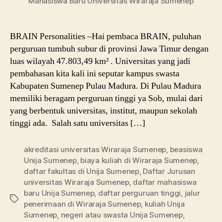
Mahasiswa Baru Universitas Wiraraja Sumenep
BRAIN Personalities –Hai pembaca BRAIN, puluhan
perguruan tumbuh subur di provinsi Jawa Timur dengan
luas wilayah 47.803,49 km² . Universitas yang jadi
pembahasan kita kali ini seputar kampus swasta
Kabupaten Sumenep Pulau Madura. Di Pulau Madura
memiliki beragam perguruan tinggi ya Sob, mulai dari
yang berbentuk universitas, institut, maupun sekolah
tinggi ada. Salah satu universitas […]
akreditasi universitas Wiraraja Sumenep
,
beasiswa
Unija Sumenep
,
biaya kuliah di Wiraraja Sumenep
,
daftar fakultas di Unija Sumenep
,
Daftar Jurusan
universitas Wiraraja Sumenep
,
daftar mahasiswa
baru Unija Sumenep
,
daftar perguruan tinggi
,
jalur
Tags
penerimaan di Wiraraja Sumenep
,
kuliah Unija
Sumenep
,
negeri atau swasta Unija Sumenep
,