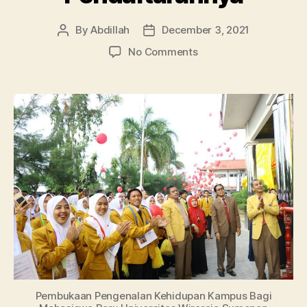
By
Abdillah
December 3, 2021
Post
Post
author
date
on
No Comments
Mengenal
Universitas
Wiraraja
Madura,
Ini
Daftar
Studi
dan
Pendaftarannya
Pembukaan Pengenalan Kehidupan Kampus Bagi