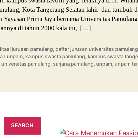
atu kampus swasta favorit yang letaknya di Jl. Witana
mulang, Kota Tangerang Selatan lahir dan tumbuh 
 Yayasan Prima Jaya bernama Universitas Pamulang
nannya di tahun 2000 kala itu, […]
ditasi jurusan pamulang
,
daftar jurusan universitas pamulang
san unpam
,
kampus swasta pamulang
,
kampus swasta tange
l universitas pamulang
,
sarjana pamulang
,
unpam
,
unpam ta