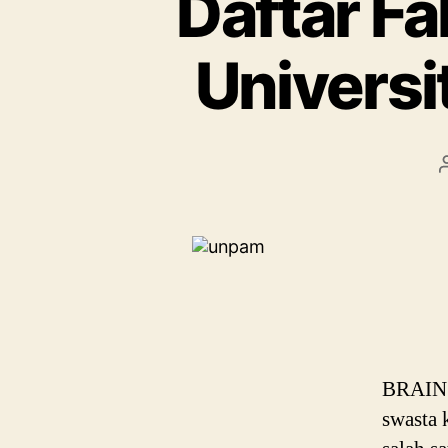
Daftar Fa
Universi
BRAIN P
swasta 