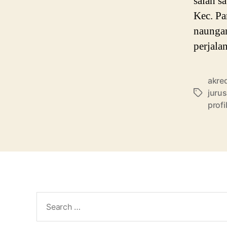
salah s
Kec. Pa
naungan
perjala
akre
juru
Tags
profi
Search
for: