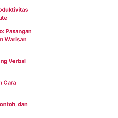
oduktivitas
ute
to: Pasangan
un Warisan
ing Verbal
n Cara
Contoh, dan