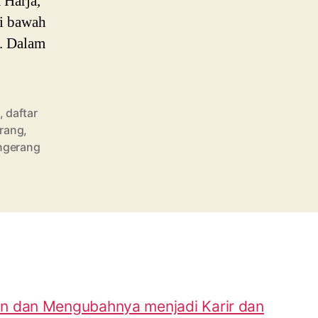
 Harja,
di bawah
. Dalam
,
daftar
rang
,
ngerang