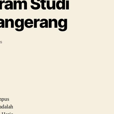
gram Studi
Tangerang
on
s
Daftar
Fakultas
dan
Program
Studi
Universitas
Pamulang
Tangerang
mpus
 adalah