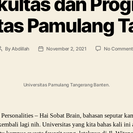
kultas dan Pro
tas Pamulang 
By
Abdillah
November 2, 2021
No Comment
Post
Post
author
date
Universitas Pamulang Tangerang Banten.
ersonalities – Hai Sobat Brain, bahasan seputar ka
kembali lagi nih. Universitas yang kita bahas kali ini