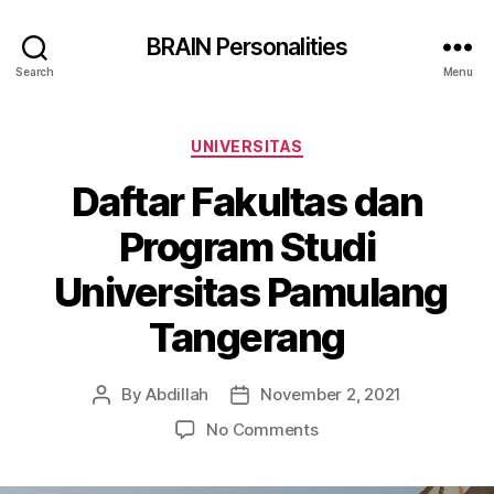
BRAIN Personalities
Search
Menu
Categories
UNIVERSITAS
Daftar Fakultas dan
Program Studi
Universitas Pamulang
Tangerang
By
Abdillah
November 2, 2021
Post
Post
author
date
on
No Comments
Daftar
Fakultas