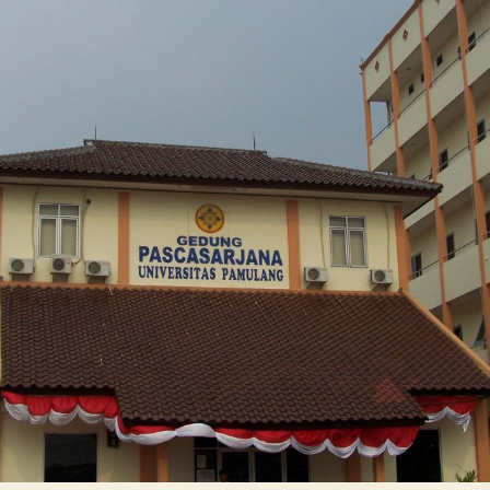
dan
Program
Studi
Universitas
Pamulang
Tangerang