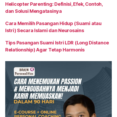
Helicopter Parenting: Definisi, Efek, Contoh,
dan Solusi Mengatasinya
Cara Memilih Pasangan Hidup (Suami atau
Istri) Secara Islami dan Neurosains
Tips Pasangan Suami Istri LDR (Long Distance
Relationship) Agar Tetap Harmonis