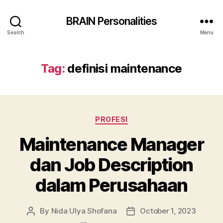
BRAIN Personalities
Search
Menu
Tag:
definisi maintenance
Categories
PROFESI
Maintenance Manager
dan Job Description
dalam Perusahaan
By
Nida Ulya Shofana
October 1, 2023
Post
Post
author
date