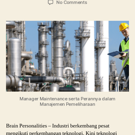
on
No Comments
Maintenance
Manager
dan
Job
Description
dalam
Perusahaan
Manager Maintenance serta Perannya dalam
Manajemen Pemeliharaan
Brain Personalities – Industri berkembang pesat
mengikuti perkembangan teknologi. Kini teknologi