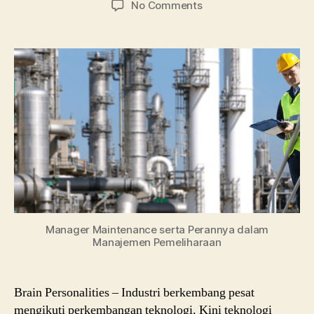
on
No Comments
Maintenance
Manager
dan
Job
Description
dalam
Perusahaan
Manager Maintenance serta Perannya dalam
Manajemen Pemeliharaan
Brain Personalities – Industri berkembang pesat
mengikuti perkembangan teknologi. Kini teknologi