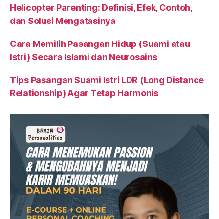
Helicopter Parenting: Definisi, Efek, Contoh,
dan Solusi Mengatasinya
Cara Memilih Pasangan Hidup (Suami atau
Istri) Secara Islami dan Neurosains
Tips Pasangan Suami Istri LDR (Long Distance
Relationship) Agar Tetap Harmonis