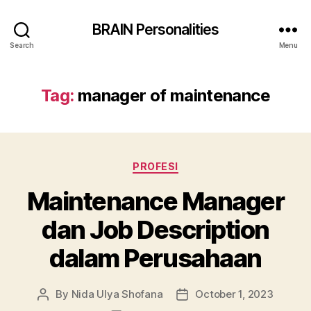
BRAIN Personalities
Search
Menu
Tag:
manager of maintenance
Categories
PROFESI
Maintenance Manager
dan Job Description
dalam Perusahaan
By
Nida Ulya Shofana
October 1, 2023
Post
Post
author
date