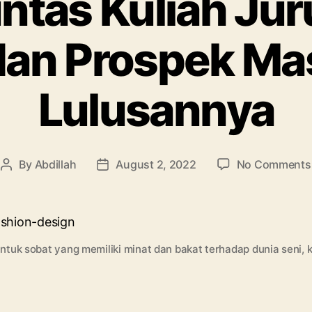
ntas Kuliah Jur
dan Prospek Ma
Lulusannya
By
Abdillah
August 2, 2022
No Comments
Post
Post
author
date
ntuk sobat yang memiliki minat dan bakat terhadap dunia seni,