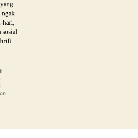
Masa
 yang
Depan
r ngak
Lulusannya
-hari,
 sosial
hrift
di
i
i
ion