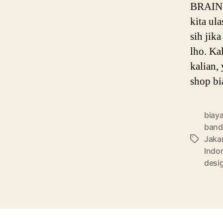
BRAIN P
kita ul
sih jik
lho. Ka
kalian,
shop bi
biaya
ban
Jaka
Tags
Indo
desi