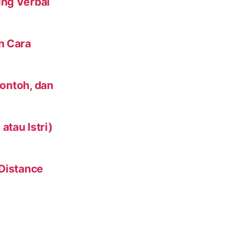
ing Verbal
n Cara
Contoh, dan
tau Istri)
 Distance