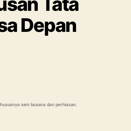
usan Tata
sa Depan
on
Kupas
Tuntas
Kuliah
Jurusan
Tata
 khususnya seni busana dan perhiasan.
Busana
dan
Prospek