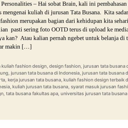
ersonalities – Hai sobat Brain, kali ini pembahasan
as mengenai kuliah di jurusan Tata Busana. Kita sada
a fashion merupakan bagian dari kehidupan kita sehari
lian pasti sering foto OOTD terus di upload ke media
 ya kan? Atau kalian pernah ngebet untuk belanja di t
ar makin […]
 kuliah fashion design
,
design fashion
,
jurusan tata busana 
dung
,
jurusan tata busana di Indonesia
,
jurusan tata busana d
rta
,
kerja jurusan tata busana
,
kuliah fashion design terbaik d
nesia
,
kuliah jurusan tata busana
,
syarat masuk jurusan fash
gn
,
tata busana fakultas apa
,
universitas jurusan tata busana