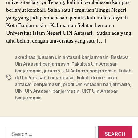
universitas lagi ya.Tenang, kali ini pembahasan kampus
berlanjut kembali. Salah satu Perguruan Tinggi Negeri
yang yang jadi pembahasan penulis kali ini letaknya di
Kota Banjarmasin, Kalimantan Selatan bernama
Universitas Islam Negeri UIN Antasari. Sudah ada yang
tahu belum dengan universitas yang satu […]
akreditasi jurusan uin antasari banjarmasin
,
Besiswa
Uin Antasari banjarmasin
,
Fakultas Uin Antasari
banjarmasin
,
jurusan UIN Antasari banjarmasin
,
kuliah
di Uin Antasari banjarmasin
,
kuliah di uin sunan
Tags
antasari banjarmasin
,
prodi Uin Antasari banjarmasin
,
UIN
,
Uin Antasari banjarmasin
,
UKT Uin Antasari
banjarmasin
Search
for: