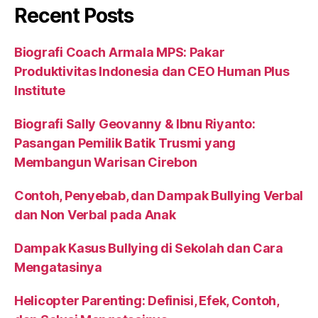
Recent Posts
Biografi Coach Armala MPS: Pakar
Produktivitas Indonesia dan CEO Human Plus
Institute
Biografi Sally Geovanny & Ibnu Riyanto:
Pasangan Pemilik Batik Trusmi yang
Membangun Warisan Cirebon
Contoh, Penyebab, dan Dampak Bullying Verbal
dan Non Verbal pada Anak
Dampak Kasus Bullying di Sekolah dan Cara
Mengatasinya
Helicopter Parenting: Definisi, Efek, Contoh,