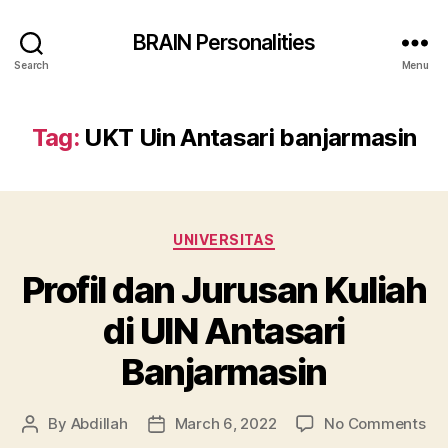
BRAIN Personalities
Search
Menu
Tag:
UKT Uin Antasari banjarmasin
Categories
UNIVERSITAS
Profil dan Jurusan Kuliah
di UIN Antasari
Banjarmasin
on
By
Abdillah
March 6, 2022
No Comments
Post
Post
Pro
author
date