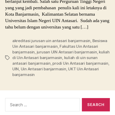
berlanjut kembali. Salah satu Perguruan Tinggi Negeri
yang yang jadi pembahasan penulis kali ini letaknya di
Kota Banjarmasin, Kalimantan Selatan bernama
Universitas Islam Negeri UIN Antasari. Sudah ada yang
tahu belum dengan universitas yang satu […]
akreditasi jurusan uin antasari banjarmasin
,
Besiswa
Uin Antasari banjarmasin
,
Fakultas Uin Antasari
banjarmasin
,
jurusan UIN Antasari banjarmasin
,
kuliah
di Uin Antasari banjarmasin
,
kuliah di uin sunan
Tags
antasari banjarmasin
,
prodi Uin Antasari banjarmasin
,
UIN
,
Uin Antasari banjarmasin
,
UKT Uin Antasari
banjarmasin
Search
for: