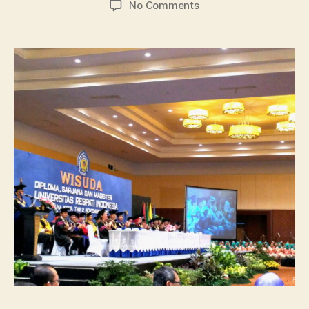
on
No Comments
Universitas
Respati
Indonesia,
Info
Lengkap
Beasiswa
dan
Jurusan