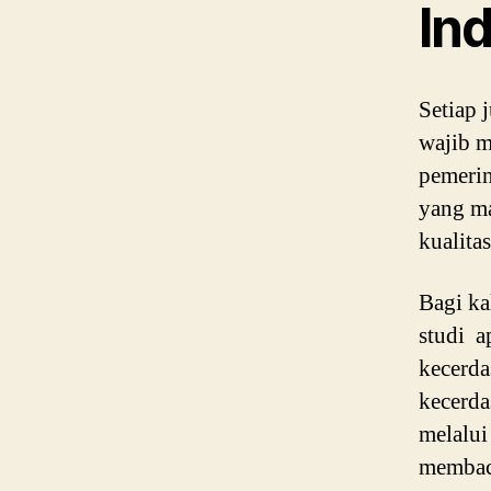
In
Setiap 
wajib m
pemerin
yang ma
kualita
Bagi k
studi a
kecerda
kecerda
melalu
membac