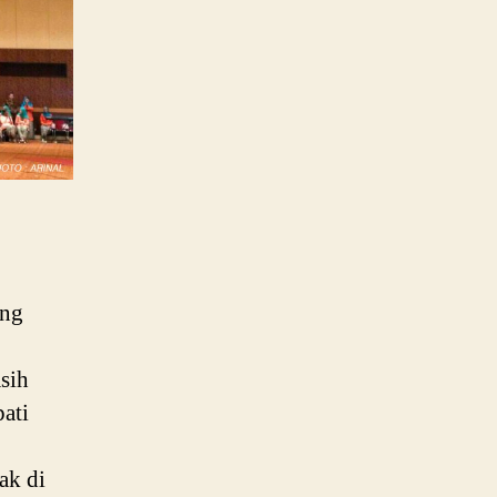
ang
sih
pati
ak di