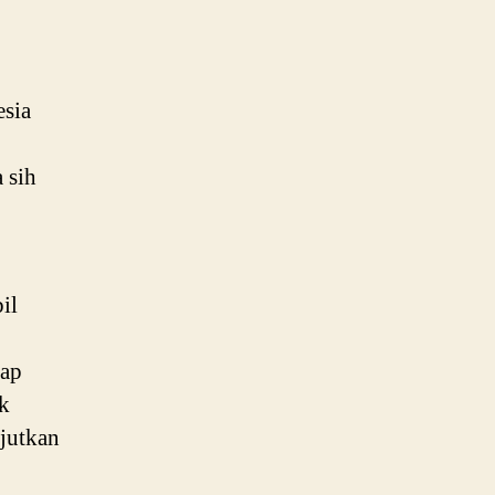
esia
 sih
il
kap
k
jutkan