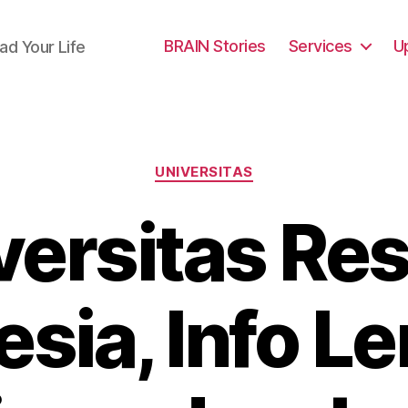
BRAIN Stories
Services
U
ad Your Life
Categories
UNIVERSITAS
versitas Res
esia, Info L