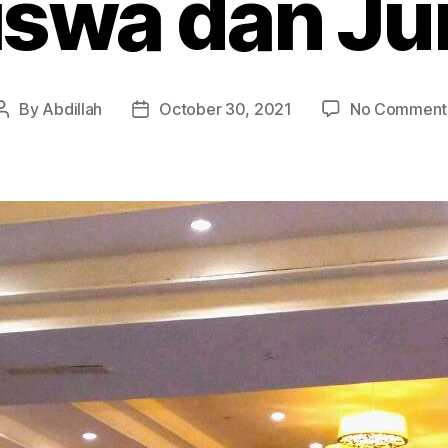
iswa dan Ju
By
Abdillah
October 30, 2021
No Comment
Post
Post
author
date