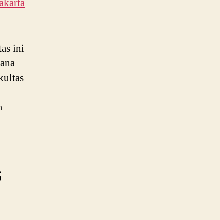
akarta
as ini
jana
kultas
a
s