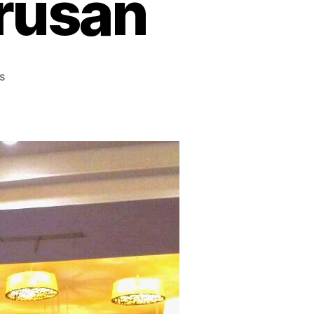
rusan
on
s
Universitas
Respati
Indonesia,
Info
Lengkap
Beasiswa
dan
Jurusan