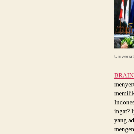
Universit
BRAIN P
menyert
memilik
Indones
ingat? 
yang ad
mengena