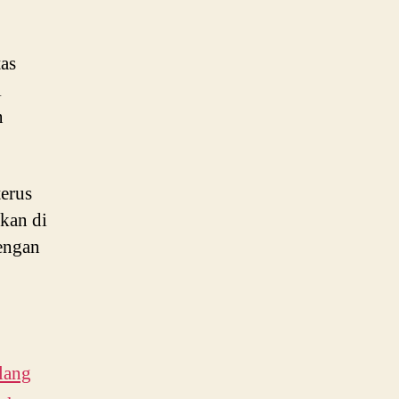
tas
i
n
terus
kan di
dengan
lang