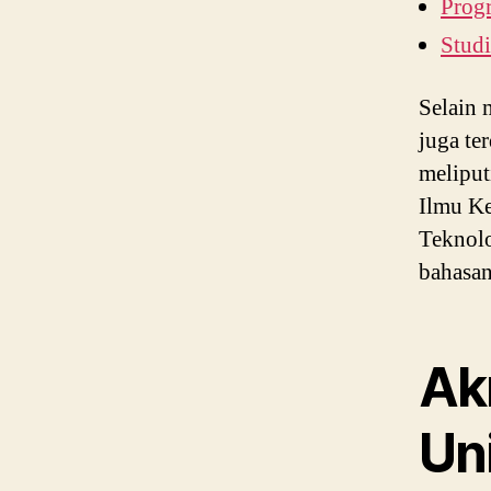
Progr
Stud
Selain 
juga te
meliput
Ilmu Ke
Teknolo
bahasan
Ak
Un