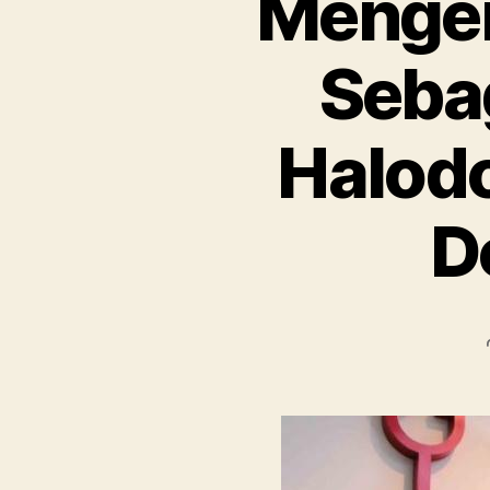
Mengen
Seba
Halodo
D