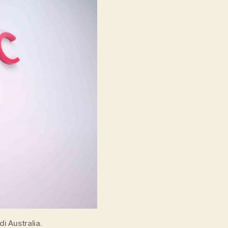
dan
CEO
Halodoc,
Aplikasi
Konsultasi
Dokter
Jadi
Mudah
i Australia.