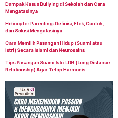
Dampak Kasus Bullying di Sekolah dan Cara
Mengatasinya
Helicopter Parenting: Definisi, Efek, Contoh,
dan Solusi Mengatasinya
Cara Memilih Pasangan Hidup (Suami atau
Istri) Secara Islami dan Neurosains
Tips Pasangan Suami Istri LDR (Long Distance
Relationship) Agar Tetap Harmonis