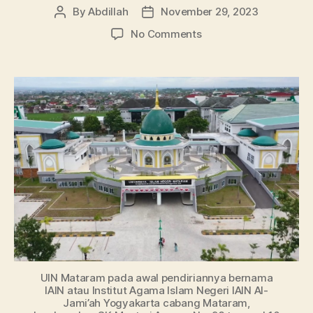
By
Abdillah
November 29, 2023
Post
Post
author
date
on
No Comments
Info
Kuliah
Terbaru
UIN
Mataram:
Dari
Akreditasi
Jurusan
Hingga
Jalur
Masuk
UIN Mataram pada awal pendiriannya bernama
IAIN atau Institut Agama Islam Negeri IAIN Al-
Jami’ah Yogyakarta cabang Mataram,