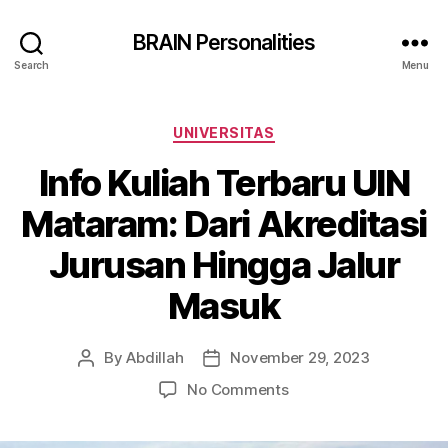
BRAIN Personalities
Search
Menu
Categories
UNIVERSITAS
Info Kuliah Terbaru UIN
Mataram: Dari Akreditasi
Jurusan Hingga Jalur
Masuk
By
Abdillah
November 29, 2023
Post
Post
author
date
on
No Comments
Info
Kuliah