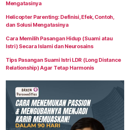
Mengatasinya
Helicopter Parenting: Definisi, Efek, Contoh,
dan Solusi Mengatasinya
Cara Memilih Pasangan Hidup (Suami atau
Istri) Secara Islami dan Neurosains
Tips Pasangan Suami Istri LDR (Long Distance
Relationship) Agar Tetap Harmonis