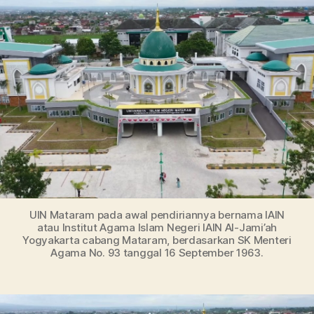
Terbaru
UIN
Mataram:
Dari
Akreditasi
Jurusan
Hingga
Jalur
Masuk
UIN Mataram pada awal pendiriannya bernama IAIN
atau Institut Agama Islam Negeri IAIN Al-Jami’ah
Yogyakarta cabang Mataram, berdasarkan SK Menteri
Agama No. 93 tanggal 16 September 1963.