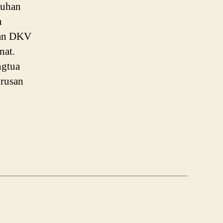
Kampus
tuhan
n
san DKV
nat.
ngtua
urusan