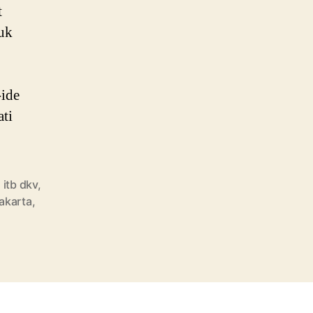
t
suk
ide
ati
,
itb dkv
,
jakarta
,