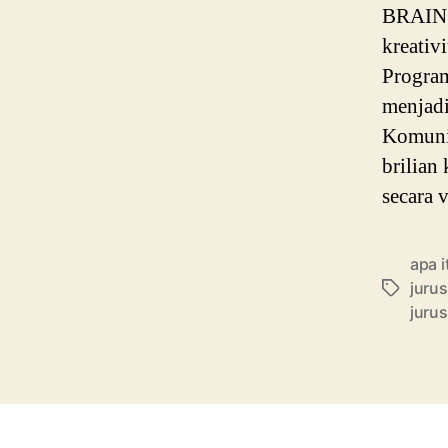
BRAIN P
kreativi
Program
menjadi
Komunik
brilian
secara 
apa i
juru
Tags
jurus