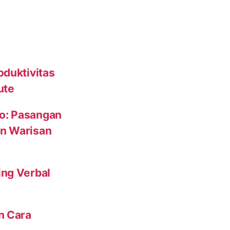
oduktivitas
ute
to: Pasangan
un Warisan
ing Verbal
n Cara