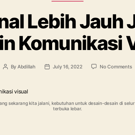
al Lebih Jauh 
in Komunikasi V
o
By
Abdillah
July 16, 2022
No Comments
Post
Post
M
author
date
L
J
J
D
yang sekarang kita jalani, kebutuhan untuk desain-desain di sel
terbuka lebar.
K
V