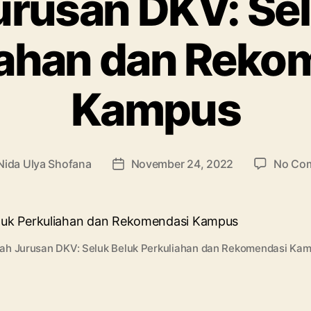
urusan DKV: Se
iahan dan Reko
Kampus
Nida Ulya Shofana
November 24, 2022
No Co
Post
r
date
iah Jurusan DKV: Seluk Beluk Perkuliahan dan Rekomendasi Ka