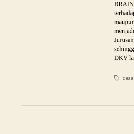
BRAIN P
terhada
maupun 
menjadi
Jurusan
sehingg
DKV lay
desa
Tags