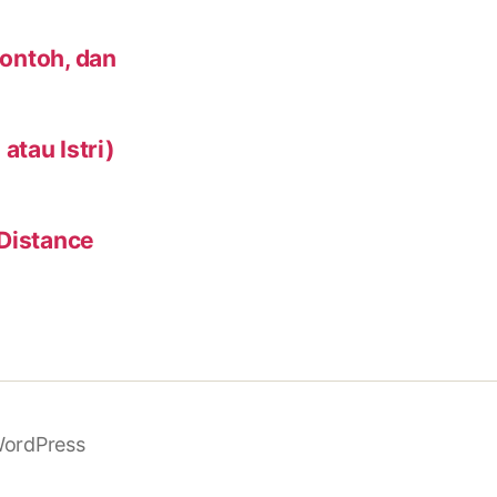
Contoh, dan
tau Istri)
 Distance
ordPress