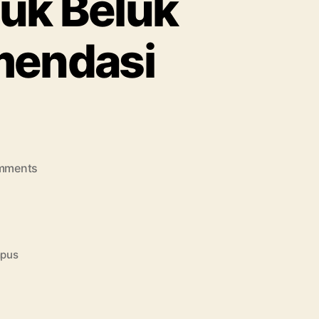
luk Beluk
mendasi
on
mments
Kuliah
Jurusan
DKV:
Seluk
Beluk
mpus
Perkuliahan
dan
Rekomendasi