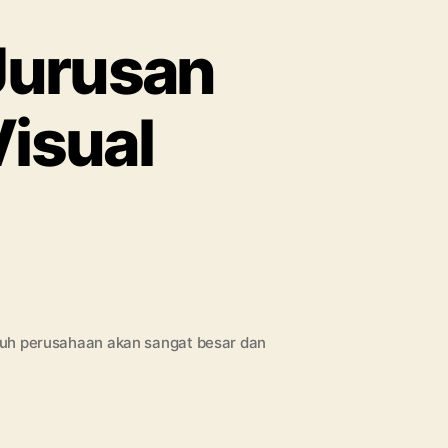
Jurusan
isual
n
engenal
ebih
auh
urusan
esain
uruh perusahaan akan sangat besar dan
omunikasi
isual