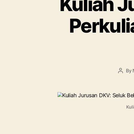
Kuliah J
Perkul
By
Post
autho
Kul