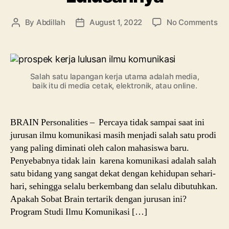
on
By
Abdillah
August 1, 2022
No Comments
Post
Post
Men
author
date
Ilm
Kom
Inf
Salah satu lapangan kerja utama adalah media,
Kul
baik itu di media cetak, elektronik, atau online.
Hi
Pr
Ker
BRAIN Personalities – Percaya tidak sampai saat ini
Lu
jurusan ilmu komunikasi masih menjadi salah satu prodi
yang paling diminati oleh calon mahasiswa baru.
Penyebabnya tidak lain karena komunikasi adalah salah
satu bidang yang sangat dekat dengan kehidupan sehari-
hari, sehingga selalu berkembang dan selalu dibutuhkan.
Apakah Sobat Brain tertarik dengan jurusan ini?
Program Studi Ilmu Komunikasi […]