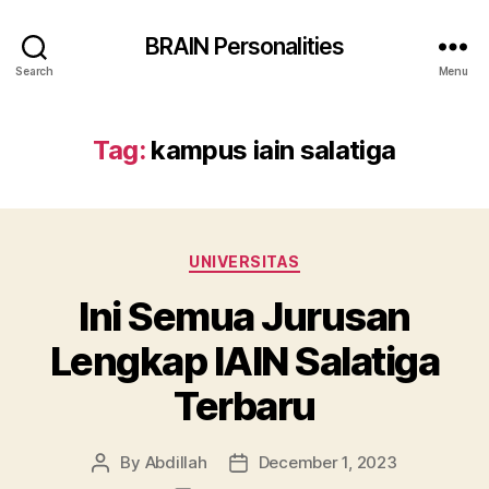
BRAIN Personalities
Search
Menu
Tag:
kampus iain salatiga
Categories
UNIVERSITAS
Ini Semua Jurusan
Lengkap IAIN Salatiga
Terbaru
By
Abdillah
December 1, 2023
Post
Post
author
date