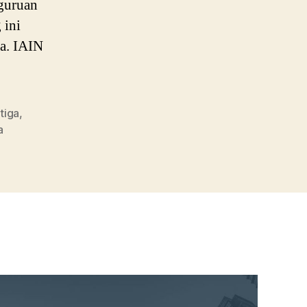
rguruan
 ini
ga. IAIN
tiga
,
a