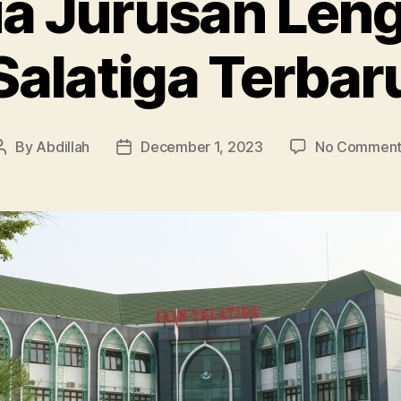
ua Jurusan Leng
Salatiga Terbar
By
Abdillah
December 1, 2023
No Comment
Post
Post
author
date