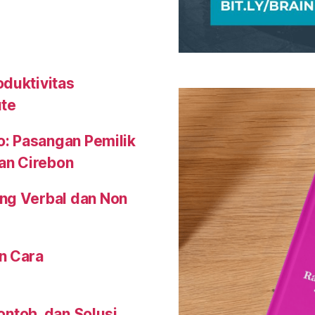
oduktivitas
ute
o: Pasangan Pemilik
an Cirebon
ng Verbal dan Non
n Cara
Contoh, dan Solusi