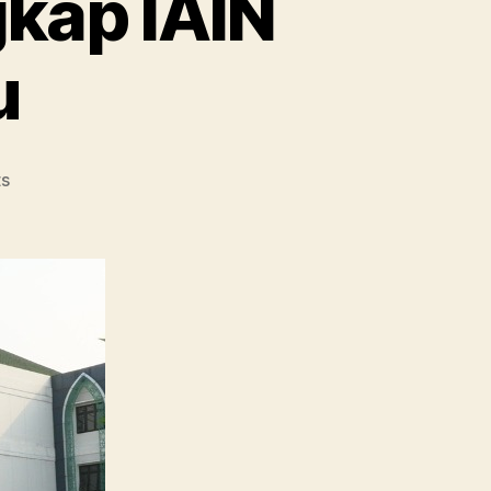
kap IAIN
u
on
s
Ini
Semua
Jurusan
Lengkap
IAIN
Salatiga
Terbaru