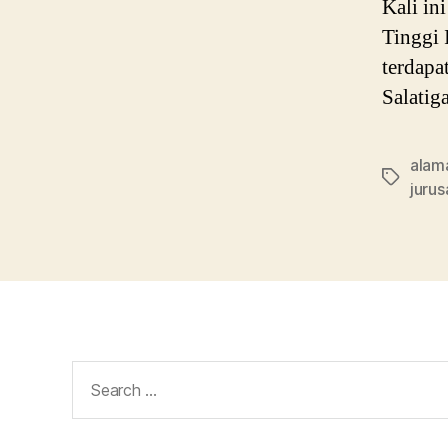
Kali in
Tinggi 
terdapa
Salatig
alama
Tags
jurus
Search
for: