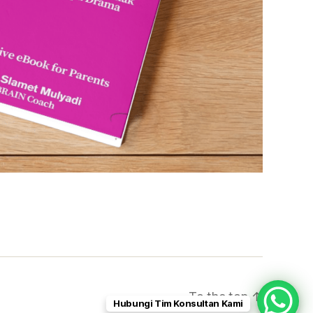
To the top
↑
Hubungi Tim Konsultan Kami