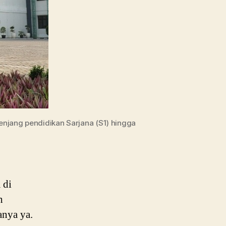
 jenjang pendidikan Sarjana (S1) hingga
 di
h
anya ya.