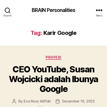
BRAIN Personalities
Search
Menu
Tag:
Karir Google
Categories
PROFESI
CEO YouTube, Susan
Wojcicki adalah Ibunya
Google
By
Eva Noor Aliffah
December 16, 2022
Post
Post
author
date