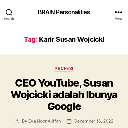
BRAIN Personalities
Search
Menu
Tag:
Karir Susan Wojcicki
Categories
PROFESI
CEO YouTube, Susan
Wojcicki adalah Ibunya
Google
By
Eva Noor Aliffah
December 16, 2022
Post
Post
author
date