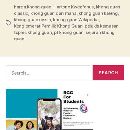
harga khong guan
,
Hartono Kweefanus
,
khong guan
classic
,
khong guan dari mana
,
khong guan kaleng
,
khong guan nissin
,
khong guan Wikipedia
,
Tags
Konglomerat Pemilik Khong Guan
,
pelukis kemasan
toples khong guan
,
pt khong guan
,
sejarah khong
guan
Search
for: