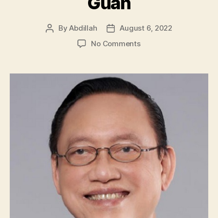
Guan
By
Abdillah
August 6, 2022
Post
Post
author
date
on
No Comments
Mengenal
Hartono
Kweefanus,
Konglomerat
Pemilik
Biskuit
Legend
Khong
Guan