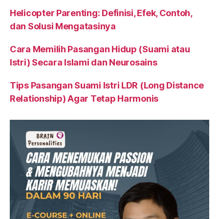
Helicopter Parenting: Definisi, Efek, Contoh,
dan Solusi Mengatasinya
Cara Memilih Pasangan Hidup (Suami atau
Istri) Secara Islami dan Neurosains
Tips Pasangan Suami Istri LDR (Long Distance
Relationship) Agar Tetap Harmonis