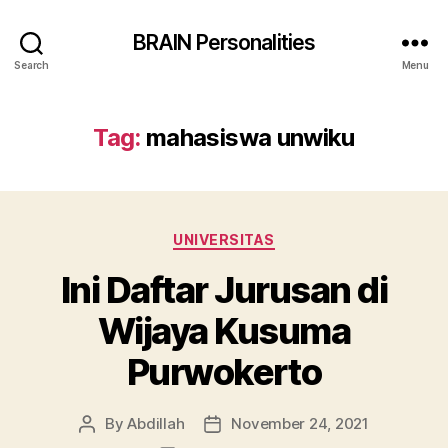
BRAIN Personalities
Search
Menu
Tag:
mahasiswa unwiku
Categories
UNIVERSITAS
Ini Daftar Jurusan di
Wijaya Kusuma
Purwokerto
By
Abdillah
November 24, 2021
Post
Post
author
date