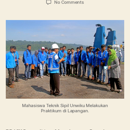
on
No Comments
Ini
Daftar
Jurusan
di
Wijaya
Kusuma
Purwokerto
Mahasiswa Teknik Sipil Unwiku Melakukan
Praktikum di Lapangan.