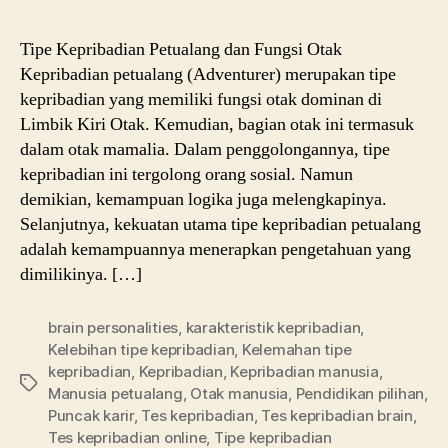
Kepr
Petu
Tipe Kepribadian Petualang dan Fungsi Otak
dan
Kepribadian petualang (Adventurer) merupakan tipe
Fung
kepribadian yang memiliki fungsi otak dominan di
Otak
Limbik Kiri Otak. Kemudian, bagian otak ini termasuk
dalam otak mamalia. Dalam penggolongannya, tipe
kepribadian ini tergolong orang sosial. Namun
demikian, kemampuan logika juga melengkapinya.
Selanjutnya, kekuatan utama tipe kepribadian petualang
adalah kemampuannya menerapkan pengetahuan yang
dimilikinya. […]
brain personalities
,
karakteristik kepribadian
,
Kelebihan tipe kepribadian
,
Kelemahan tipe
kepribadian
,
Kepribadian
,
Kepribadian manusia
,
Tags
Manusia petualang
,
Otak manusia
,
Pendidikan pilihan
,
Puncak karir
,
Tes kepribadian
,
Tes kepribadian brain
,
Tes kepribadian online
,
Tipe kepribadian