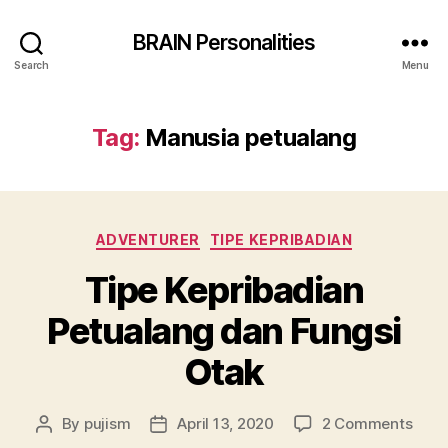
BRAIN Personalities
Search
Menu
Tag:
Manusia petualang
Categories
ADVENTURER
TIPE KEPRIBADIAN
Tipe Kepribadian
Petualang dan Fungsi
Otak
on
By
pujism
April 13, 2020
2 Comments
Post
Post
Tipe
author
date