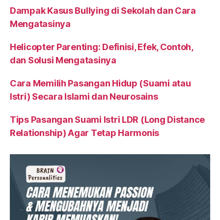
Dampak Kasus Bullying di Sekolah dan Cara
Mengatasinya
Helicopter Parenting: Definisi, Efek, Contoh,
dan Solusi Mengatasinya
Cara Memilih Pasangan Hidup (Suami atau
Istri) Secara Islami dan Neurosains
Tips Pasangan Suami Istri LDR (Long Distance
Relationship) Agar Tetap Harmonis