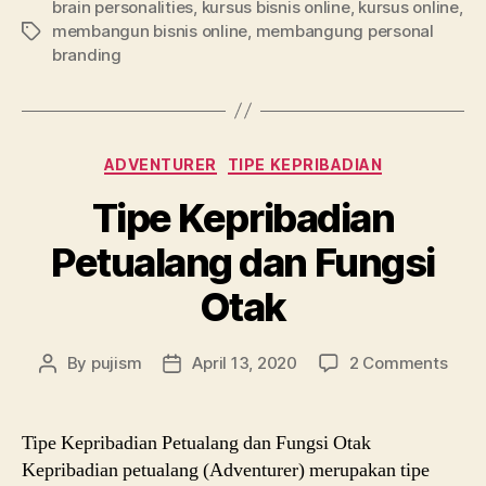
brain personalities
,
kursus bisnis online
,
kursus online
,
membangun bisnis online
,
membangung personal
Tags
branding
Categories
ADVENTURER
TIPE KEPRIBADIAN
Tipe Kepribadian
Petualang dan Fungsi
Otak
on
By
pujism
April 13, 2020
2 Comments
Post
Post
Tipe
author
date
Kepr
Petu
Tipe Kepribadian Petualang dan Fungsi Otak
dan
Kepribadian petualang (Adventurer) merupakan tipe
Fung