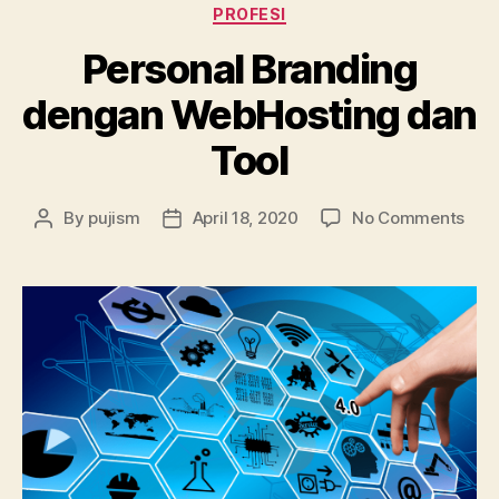
Categories
PROFESI
Personal Branding
dengan WebHosting dan
Tool
on
By
pujism
April 18, 2020
No Comments
Post
Post
Pers
author
date
Bra
den
Web
dan
Tool