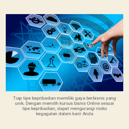
Kurs
author
date
WebD
Onli
Stan
Inter
Tiap tipe kepribadian memiliki gaya berbisnis yang
unik. Dengan memilih kursus bisnis Online sesuai
tipe kepribadian, dapat mengurangi risiko
kegagalan dalam karir Anda