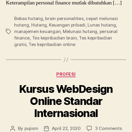
Keterampilan personal finance mutlak dibutuhkan […]
Bebas hutang
,
brain personalities
,
cepat melunasi
hutang
,
Hutang
,
Keuangan pribadi
,
Lunas hutang
,
manajemen keuangan
,
Melunasi hutang
,
personal
Tags
finance
,
Tes kepribadian brain
,
Tes kepribadian
gratis
,
Tes kepribadian online
Categories
PROFESI
Kursus WebDesign
Online Standar
Internasional
on
By
pujism
April 22, 2020
3 Comments
Post
Post