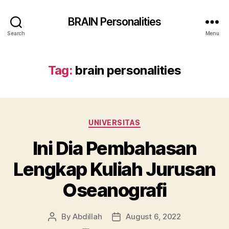
BRAIN Personalities
Search
Menu
Tag:
brain personalities
Categories
UNIVERSITAS
Ini Dia Pembahasan
Lengkap Kuliah Jurusan
Oseanografi
By
Abdillah
August 6, 2022
Post
Post
author
date