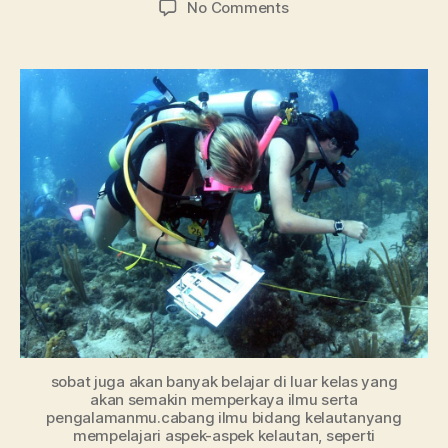
on
No Comments
Ini
Dia
Pembahasan
Lengkap
Kuliah
Jurusan
Oseanografi
sobat juga akan banyak belajar di luar kelas yang
akan semakin memperkaya ilmu serta
pengalamanmu.cabang ilmu bidang kelautanyang
mempelajari aspek-aspek kelautan, seperti