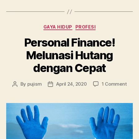
Categories
GAYA HIDUP
PROFESI
Personal Finance!
Melunasi Hutang
dengan Cepat
on
By
pujism
April 24, 2020
1 Comment
Post
Post
Perso
author
date
Finan
Melun
Huta
deng
Cepa