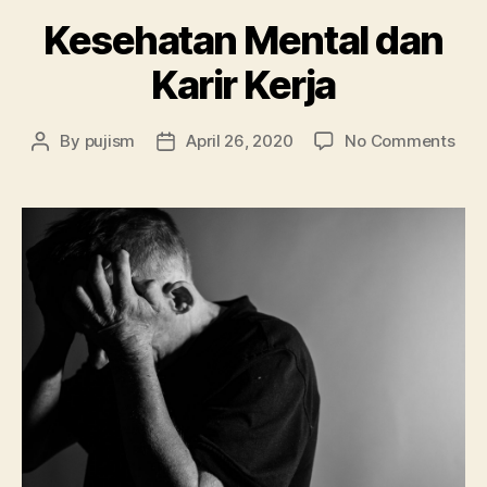
Kesehatan Mental dan
Karir Kerja
on
By
pujism
April 26, 2020
No Comments
Post
Post
Kes
author
date
Men
dan
Kari
Kerj