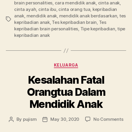
brain personalities
,
cara mendidik anak
,
cinta anak
,
cinta ayah
,
cinta ibu
,
cinta orang tua
,
kepribadian
anak
,
mendidik anak
,
mendidik anak berdasarkan
,
tes
Tags
kepribadian anak
,
Tes kepribadian brain
,
Tes
kepribadian brain personalities
,
Tipe kepribadian
,
tipe
kepribadian anak
Categories
KELUARGA
Kesalahan Fatal
Orangtua Dalam
Mendidik Anak
on
By
pujism
May 30, 2020
No Comments
Post
Post
Kes
author
date
Fata