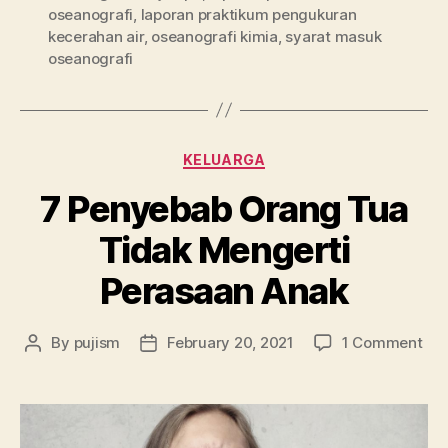
oseanografi
,
laporan praktikum pengukuran
kecerahan air
,
oseanografi kimia
,
syarat masuk
oseanografi
Categories
KELUARGA
7 Penyebab Orang Tua
Tidak Mengerti
Perasaan Anak
on
By
pujism
February 20, 2021
1 Comment
Post
Post
7
author
date
Pen
Or
Tua