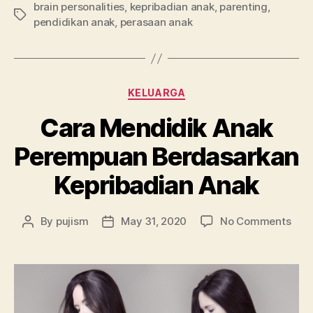
brain personalities
,
kepribadian anak
,
parenting
,
Tags
pendidikan anak
,
perasaan anak
Categories
KELUARGA
Cara Mendidik Anak
Perempuan Berdasarkan
Kepribadian Anak
on
By
pujism
May 31, 2020
No Comments
Post
Post
Car
author
date
Mend
Ana
Per
Ber
Kepr