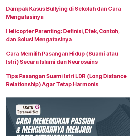
Dampak Kasus Bullying di Sekolah dan Cara
Mengatasinya
Helicopter Parenting: Definisi, Efek, Contoh,
dan Solusi Mengatasinya
Cara Memilih Pasangan Hidup (Suami atau
Istri) Secara Islami dan Neurosains
Tips Pasangan Suami Istri LDR (Long Distance
Relationship) Agar Tetap Harmonis