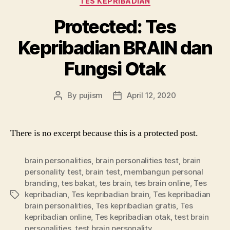
TES KEPRIBADIAN
Protected: Tes
Kepribadian BRAIN dan
Fungsi Otak
By
pujism
April 12, 2020
Post
Post
author
date
There is no excerpt because this is a protected post.
brain personalities
,
brain personalities test
,
brain
personality test
,
brain test
,
membangun personal
branding
,
tes bakat
,
tes brain
,
tes brain online
,
Tes
kepribadian
,
Tes kepribadian brain
,
Tes kepribadian
Tags
brain personalities
,
Tes kepribadian gratis
,
Tes
kepribadian online
,
Tes kepribadian otak
,
test brain
personalities
,
test brain personality