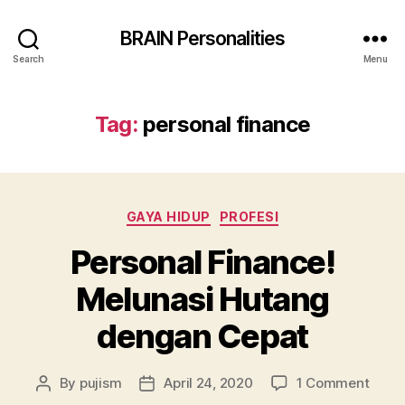
BRAIN Personalities
Search
Menu
Tag:
personal finance
Categories
GAYA HIDUP
PROFESI
Personal Finance!
Melunasi Hutang
dengan Cepat
on
By
pujism
April 24, 2020
1 Comment
Post
Post
Perso
author
date