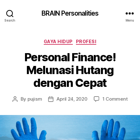
BRAIN Personalities
Search
Menu
GAYA HIDUP
PROFESI
Personal Finance!
Melunasi Hutang
dengan Cepat
By
pujism
April 24, 2020
1 Comment