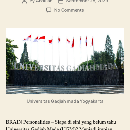
By
Abdillah
September 28, 2023
Post
Post
author
date
on
No Comments
UGM
Yogyakarta:
Beasiswa
dan
Jurusannya
Universitas Gadjah mada Yogyakarta
BRAIN Personalities – Siapa di sini yang belum tahu
Universitas Gadjah Mada (UGM)? Menjadi impian