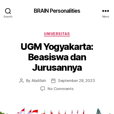
BRAIN Personalities
Search
Menu
Categories
UNIVERSITAS
UGM Yogyakarta:
Beasiswa dan
Jurusannya
By
Abdillah
September 28, 2023
Post
Post
author
date
on
No Comments
UGM
Yogyakarta:
Beasiswa
dan