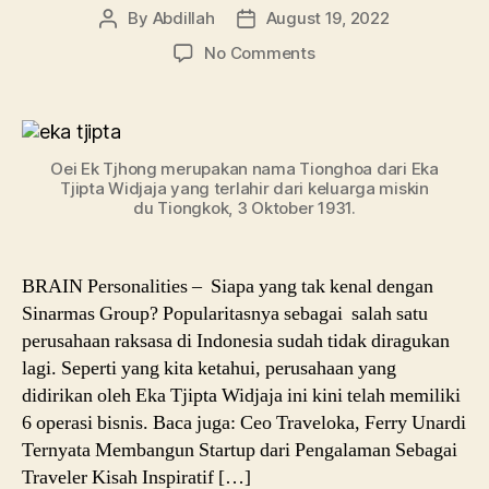
By
Abdillah
August 19, 2022
Post
Post
author
date
on
No Comments
Mengenal
Sosok
Eka
Tjipta
Oei Ek Tjhong merupakan nama Tionghoa dari Eka
Widjaja
Tjipta Widjaja yang terlahir dari keluarga miskin
Founder
du Tiongkok, 3 Oktober 1931.
Sinarmas
yang
Jatuh
BRAIN Personalities – Siapa yang tak kenal dengan
Bangun
Sinarmas Group? Popularitasnya sebagai salah satu
Kelola
perusahaan raksasa di Indonesia sudah tidak diragukan
Bisnis
lagi. Seperti yang kita ketahui, perusahaan yang
didirikan oleh Eka Tjipta Widjaja ini kini telah memiliki
6 operasi bisnis. Baca juga: Ceo Traveloka, Ferry Unardi
Ternyata Membangun Startup dari Pengalaman Sebagai
Traveler Kisah Inspiratif […]