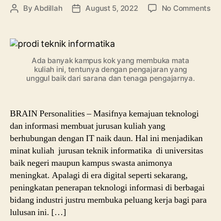
on
By
Abdillah
August 5, 2022
No Comments
Post
Post
Ken
author
date
Ju
Te
Inf
Ada banyak kampus kok yang membuka mata
Mu
kuliah ini, tentunya dengan pengajaran yang
Pe
unggul baik dari sarana dan tenaga pengajarnya.
Ma
Kul
Sa
BRAIN Personalities – Masifnya kemajuan teknologi
Pr
dan informasi membuat jurusan kuliah yang
Kar
berhubungan dengan IT naik daun. Hal ini menjadikan
minat kuliah jurusan teknik informatika di universitas
baik negeri maupun kampus swasta animonya
meningkat. Apalagi di era digital seperti sekarang,
peningkatan penerapan teknologi informasi di berbagai
bidang industri justru membuka peluang kerja bagi para
lulusan ini. […]