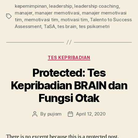
kepemimpinan
,
leadership
,
leadership coaching
,
manajer
,
manajer memotivasi
,
manajer memotivasi
Tags
tim
,
memotivasi tim
,
motivasi tim
,
Talento to Success
Assessment
,
TaSA
,
tes brain
,
tes psikometri
Categories
TES KEPRIBADIAN
Protected: Tes
Kepribadian BRAIN dan
Fungsi Otak
By
pujism
April 12, 2020
Post
Post
author
date
There is no excerpt because this is a protected post.