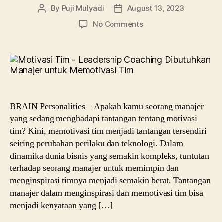
By
Puji Mulyadi
August 13, 2023
Post
Post
author
date
on
No Comments
Motivasi
Tim:
Leadership
Coaching
Dibutuhkan
Manajer
untuk
BRAIN Personalities – Apakah kamu seorang manajer
Memotivasi
yang sedang menghadapi tantangan tentang motivasi
Tim?
tim? Kini, memotivasi tim menjadi tantangan tersendiri
seiring perubahan perilaku dan teknologi. Dalam
dinamika dunia bisnis yang semakin kompleks, tuntutan
terhadap seorang manajer untuk memimpin dan
menginspirasi timnya menjadi semakin berat. Tantangan
manajer dalam menginspirasi dan memotivasi tim bisa
menjadi kenyataan yang […]