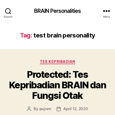
BRAIN Personalities
Search
Menu
Tag:
test brain personality
Categories
TES KEPRIBADIAN
Protected: Tes
Kepribadian BRAIN dan
Fungsi Otak
By
pujism
April 12, 2020
Post
Post
author
date