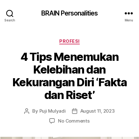
BRAIN Personalities
Search
Menu
Categories
PROFESI
4 Tips Menemukan
Kelebihan dan
Kekurangan Diri ‘Fakta
dan Riset’
By
Puji Mulyadi
August 11, 2023
Post
Post
author
date
on
No Comments
4
Tips