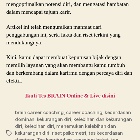
mengoptimalkan potensi diri, dan mengatasi hambatan
dalam mencapai tujuan karir.
Artikel ini telah menguraikan manfaat dari
penggabungan ini, serta fakta dan riset terkini yang
mendukungnya.
Kini, kamu dapat membuat keputusan bijak dengan
memilih layanan yang akan membantu kamu tumbuh
dan berkembang dalam karirmu dengan percaya diri dan
efektif.
Ikuti Tes BRAIN Online & Live disini
brain career coaching
,
career coaching
,
kecerdasan
dominan
,
kekurangan diri
,
kelebihan dan kekurangan
diri
,
kelebihan diri
,
menemukan kelebihan dan
kekurangan diri
,
riset psikometri
,
tes kecerdasan
Tags
dominan
,
Tes kepribadian
,
tes minat bakat
,
tes