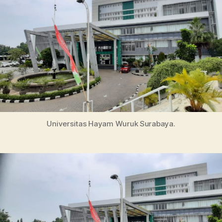
Info
Kuliah
dan
Beasiswa
Universitas Hayam Wuruk Surabaya.