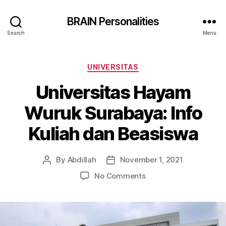
BRAIN Personalities
Search
Menu
Categories
UNIVERSITAS
Universitas Hayam
Wuruk Surabaya: Info
Kuliah dan Beasiswa
By
Abdillah
November 1, 2021
Post
Post
author
date
on
No Comments
Universitas
Hayam
Wuruk
Surabaya: