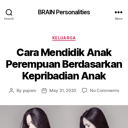
BRAIN Personalities
Search
Menu
Categories
KELUARGA
Cara Mendidik Anak
Perempuan Berdasarkan
Kepribadian Anak
on
By
pujism
May 31, 2020
No Comments
Post
Post
Car
author
date
Mend
Ana
Per
Ber
Kepr