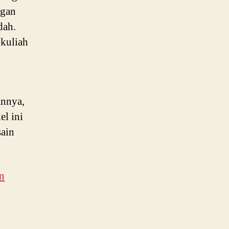
ngan
dah.
 kuliah
annya,
el ini
sain
n