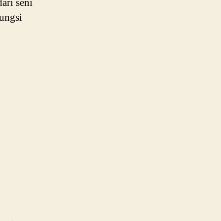
ari seni
fungsi