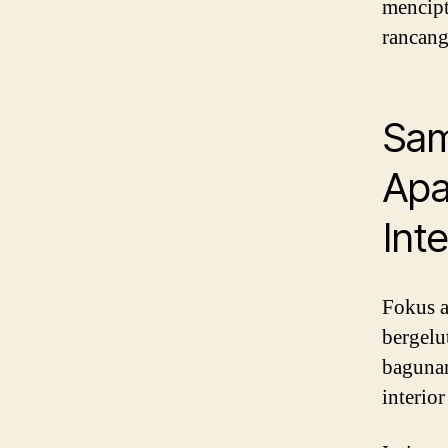
mencipt
rancang
Sam
Apa
Inte
Fokus a
bergelu
bagunan
interio