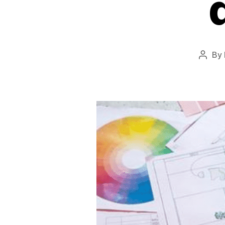
By
Post
autho