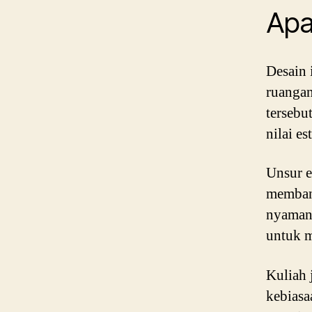
Apa 
Desain 
ruangan
tersebu
nilai e
Unsur e
membang
nyaman.
untuk 
Kuliah 
kebiasa