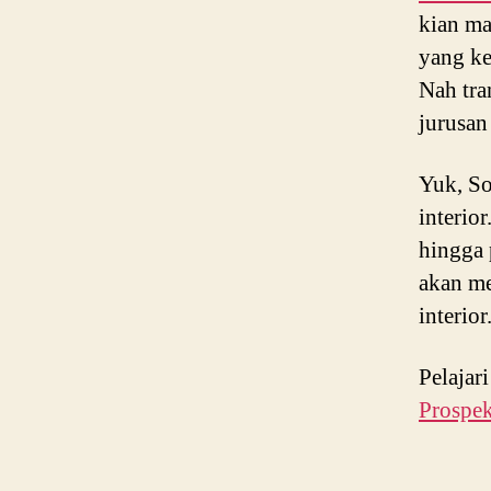
kian ma
yang ke
Nah tra
jurusan 
Yuk, So
interior
hingga 
akan me
interior
Pelajar
Prospek