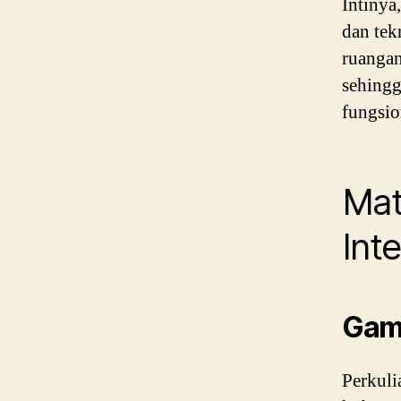
Intinya
dan tek
ruangan
sehingg
fungsio
Mat
Int
Gam
Perkulia