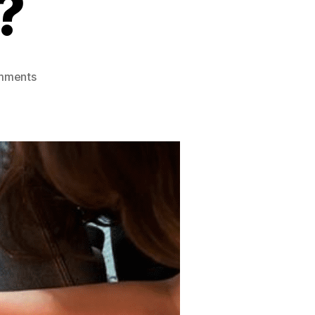
?
on
mments
Detail
Kuliah
Jurusan
Desain
Interior,
Ada
Apa
di
Dalamnya?