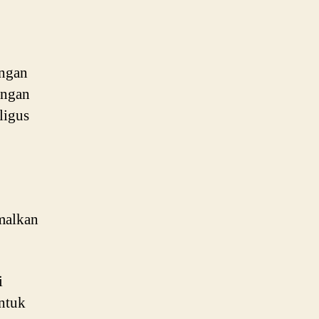
angan
angan
ligus
malkan
i
untuk