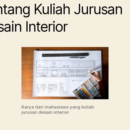
ntang Kuliah Jurusan
ain Interior
Karya dari mahasiswa yang kuliah
jurusan desain interior