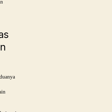
an
as
in
eduanya
ain