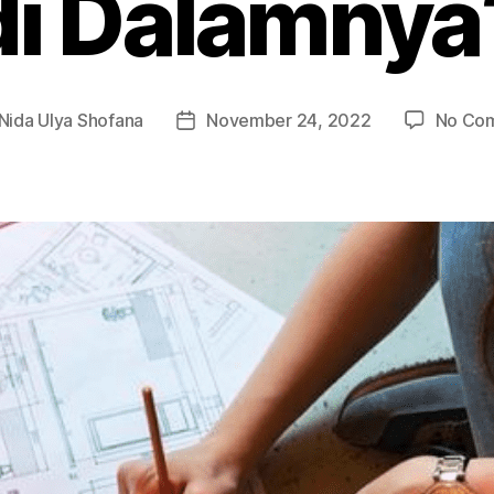
di Dalamnya
Nida Ulya Shofana
November 24, 2022
No Co
Post
r
date