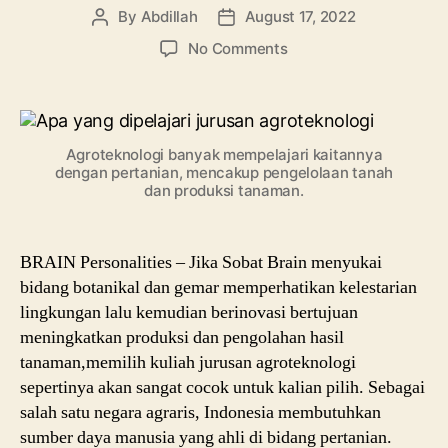
By
Abdillah
August 17, 2022
Post
Post
author
date
on
No Comments
Jurusan
Agroteknologi:
Mulai
Pengertian,
Agroteknologi banyak mempelajari kaitannya
Mata
dengan pertanian, mencakup pengelolaan tanah
Kuliah,
dan produksi tanaman.
Potensi
Prospek
Kerja
BRAIN Personalities – Jika Sobat Brain menyukai
bidang botanikal dan gemar memperhatikan kelestarian
lingkungan lalu kemudian berinovasi bertujuan
meningkatkan produksi dan pengolahan hasil
tanaman,memilih kuliah jurusan agroteknologi
sepertinya akan sangat cocok untuk kalian pilih. Sebagai
salah satu negara agraris, Indonesia membutuhkan
sumber daya manusia yang ahli di bidang pertanian.