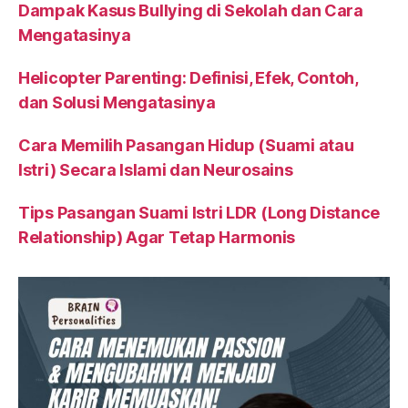
Dampak Kasus Bullying di Sekolah dan Cara
Mengatasinya
Helicopter Parenting: Definisi, Efek, Contoh,
dan Solusi Mengatasinya
Cara Memilih Pasangan Hidup (Suami atau
Istri) Secara Islami dan Neurosains
Tips Pasangan Suami Istri LDR (Long Distance
Relationship) Agar Tetap Harmonis