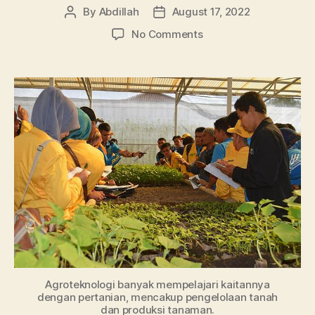
By
Abdillah
August 17, 2022
Post
Post
author
date
on
No Comments
Jurusan
Agroteknologi:
Mulai
Pengertian,
Mata
Kuliah,
Potensi
Prospek
Kerja
Agroteknologi banyak mempelajari kaitannya
dengan pertanian, mencakup pengelolaan tanah
dan produksi tanaman.