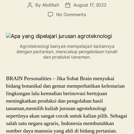
By
Abdillah
August 17, 2022
Post
Post
author
date
on
No Comments
Jurusan
Agroteknologi:
Mulai
Pengertian,
Agroteknologi banyak mempelajari kaitannya
Mata
dengan pertanian, mencakup pengelolaan tanah
Kuliah,
dan produksi tanaman.
Potensi
Prospek
Kerja
BRAIN Personalities – Jika Sobat Brain menyukai
bidang botanikal dan gemar memperhatikan kelestarian
lingkungan lalu kemudian berinovasi bertujuan
meningkatkan produksi dan pengolahan hasil
tanaman,memilih kuliah jurusan agroteknologi
sepertinya akan sangat cocok untuk kalian pilih. Sebagai
salah satu negara agraris, Indonesia membutuhkan
sumber daya manusia yang ahli di bidang pertanian.