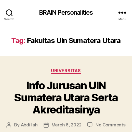
BRAIN Personalities
Search
Menu
Tag:
Fakultas Uin Sumatera Utara
Categories
UNIVERSITAS
Info Jurusan UIN
Sumatera Utara Serta
Akreditasinya
on
By
Abdillah
March 6, 2022
No Comments
Post
Post
Inf
author
date