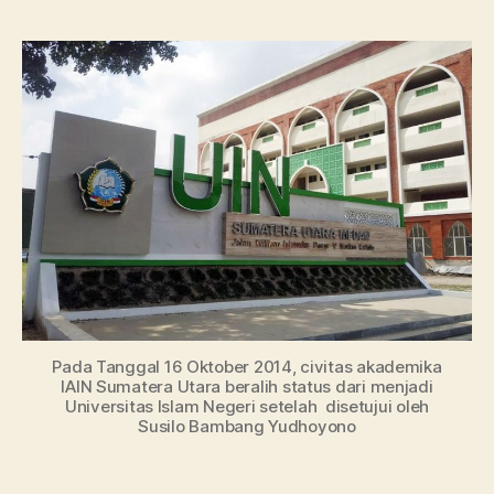
Ju
UI
Su
Ut
Ser
Akr
Pada Tanggal 16 Oktober 2014, civitas akademika
IAIN Sumatera Utara beralih status dari menjadi
Universitas Islam Negeri setelah disetujui oleh
Susilo Bambang Yudhoyono