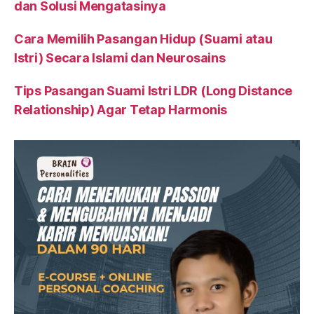
dan Solusi Mengatasinya
Cara Memilih Pasangan Hidup (Suami atau
Istri) Secara Islami dan Neurosains
Tips Pasangan Suami Istri LDR (Long Distance
Relationship) Agar Tetap Harmonis